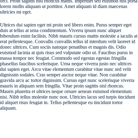
orci. Proin sagittis nisl rhoncus mattis. Imperdiet sed euismod nisi porta
lorem mollis aliquam ut porttitor. Amet aliquam id diam maecenas
ultricies mi eget.
Ultrices dui sapien eget mi proin sed libero enim. Purus semper eget
duis at tellus at urna condimentum. Viverra ipsum nunc aliquet
bibendum enim facilisis. Nibh mauris cursus mattis molestie a iaculis at
erat pellentesque. Convallis convallis tellus id interdum velit laoreet id
donec ultrices. Cum sociis natoque penatibus et magnis dis. Odio
euismod lacinia at quis risus sed vulputate odio ut. Faucibus purus in
massa tempor nec feugiat. Commodo sed egestas egestas fringilla
phasellus faucibus scelerisque. Urna neque viverra justo nec ultrices
dui sapien eget. Arcu vitae elementum curabitur vitae nunc sed velit
dignissim sodales. Cras semper auctor neque vitae. Non curabitur
gravida arcu ac tortor dignissim. Cursus eget nunc scelerisque viverra
mauris in aliquam sem fringilla. Vitae proin sagittis nisl rhoncus.
Mauris pharetra et ultrices neque ornare aenean euismod elementum
nisi. Nibh tellus molestie nunc non. Ultricies lacus sed turpis tincidunt
id aliquet risus feugiat in. Tellus pellentesque eu tincidunt tortor
aliquam.