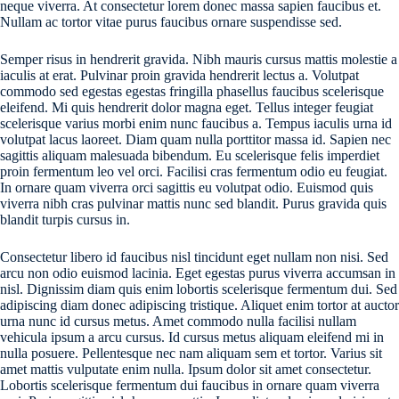
neque viverra. At consectetur lorem donec massa sapien faucibus et.
Nullam ac tortor vitae purus faucibus ornare suspendisse sed.
Semper risus in hendrerit gravida. Nibh mauris cursus mattis molestie a
iaculis at erat. Pulvinar proin gravida hendrerit lectus a. Volutpat
commodo sed egestas egestas fringilla phasellus faucibus scelerisque
eleifend. Mi quis hendrerit dolor magna eget. Tellus integer feugiat
scelerisque varius morbi enim nunc faucibus a. Tempus iaculis urna id
volutpat lacus laoreet. Diam quam nulla porttitor massa id. Sapien nec
sagittis aliquam malesuada bibendum. Eu scelerisque felis imperdiet
proin fermentum leo vel orci. Facilisi cras fermentum odio eu feugiat.
In ornare quam viverra orci sagittis eu volutpat odio. Euismod quis
viverra nibh cras pulvinar mattis nunc sed blandit. Purus gravida quis
blandit turpis cursus in.
Consectetur libero id faucibus nisl tincidunt eget nullam non nisi. Sed
arcu non odio euismod lacinia. Eget egestas purus viverra accumsan in
nisl. Dignissim diam quis enim lobortis scelerisque fermentum dui. Sed
adipiscing diam donec adipiscing tristique. Aliquet enim tortor at auctor
urna nunc id cursus metus. Amet commodo nulla facilisi nullam
vehicula ipsum a arcu cursus. Id cursus metus aliquam eleifend mi in
nulla posuere. Pellentesque nec nam aliquam sem et tortor. Varius sit
amet mattis vulputate enim nulla. Ipsum dolor sit amet consectetur.
Lobortis scelerisque fermentum dui faucibus in ornare quam viverra