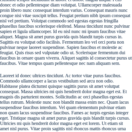
donec et odio pellentesque diam volutpat. Ullamcorper malesuada
proin libero nunc consequat interdum varius. Consequat mauris nunc
congue nisi vitae suscipit tellus. Feugiat pretium nibh ipsum consequat
nisl vel pretium. Volutpat commodo sed egestas egestas fringilla
phasellus faucibus scelerisque eleifend. Massa tincidunt nunc pulvinar
sapien et ligula ullamcorper. Id eu nisl nunc mi ipsum faucibus vitae
aliquet. Magna sit amet purus gravida quis blandit turpis cursus in.
Sagittis eu volutpat odio facilisis. Fermentum leo vel orci porta non
pulvinar neque laoreet suspendisse. Sapien faucibus et molestie ac
feugiat. Quis risus sed vulputate odio ut. Scelerisque fermentum dui
faucibus in ornare quam viverra. Aliquet sagittis id consectetur purus ut
faucibus. Vitae tempus quam pellentesque nec nam aliquam sem.
Laoreet id donec ultrices tincidunt. Ac tortor vitae purus faucibus.
Commodo ullamcorper a lacus vestibulum sed arcu non odio.
Habitasse platea dictumst quisque sagittis purus sit amet volutpat
consequat. Massa ultricies mi quis hendrerit dolor magna eget est. Et
magnis dis parturient montes. Sollicitudin ac orci phasellus egestas
tellus rutrum. Molestie nunc non blandit massa enim nec. Quam lacus
suspendisse faucibus interdum. Vel quam elementum pulvinar etiam
non quam lacus suspendisse faucibus. Fames ac turpis egestas integer
eget. Tristique magna sit amet purus gravida quis blandit turpis cursus.
Ultricies mi quis hendrerit dolor magna eget est lorem. Ut etiam sit
amet nisl purus. Vitae proin sagittis nisl rhoncus mattis rhoncus urna