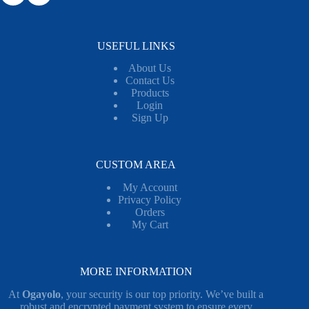
USEFUL LINKS
About Us
Contact Us
Products
Login
Sign Up
CUSTOM AREA
My Account
Privacy Policy
Orders
My Cart
MORE INFORMATION
At
Ogayolo
, your security is our top priority. We’ve built a
robust and encrypted payment system to ensure every